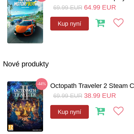
64.99
EUR
69.99
EUR
Kup nyní
Nové produkty
-44%
Octopath Traveler 2 Steam
38.99
EUR
69.99
EUR
Kup nyní