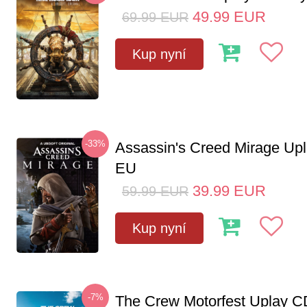
49.99
EUR
69.99
EUR
Kup nyní
-33%
Assassin's Creed Mirage Up
EU
39.99
EUR
59.99
EUR
Kup nyní
-7%
The Crew Motorfest Uplay 