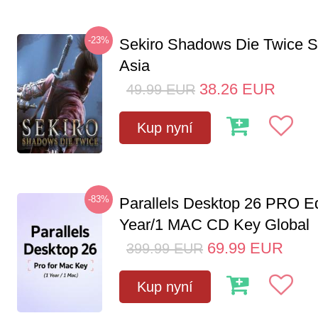
-23%
Sekiro Shadows Die Twice 
Asia
38.26
EUR
49.99
EUR
Kup nyní
-83%
Parallels Desktop 26 PRO Ed
Year/1 MAC CD Key Global
69.99
EUR
399.99
EUR
Kup nyní