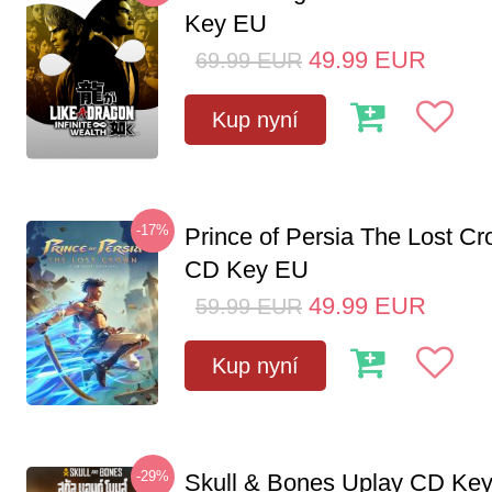
Key EU
49.99
EUR
69.99
EUR
Kup nyní
-17%
Prince of Persia The Lost C
CD Key EU
49.99
EUR
59.99
EUR
Kup nyní
-29%
Skull & Bones Uplay CD Ke