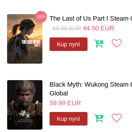
-26%
The Last of Us Part I Stea
44.50
EUR
59.99
EUR
Kup nyní
Black Myth: Wukong Steam
Global
59.99
EUR
Kup nyní